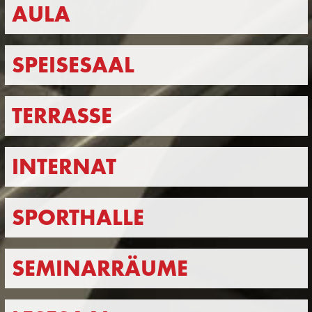
AULA
SPEISESAAL
TERRASSE
INTERNAT
SPORTHALLE
SEMINARRÄUME