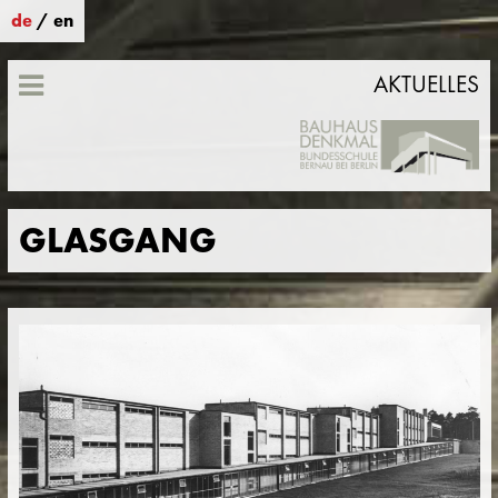
de
/
en
AKTUELLES
GLASGANG